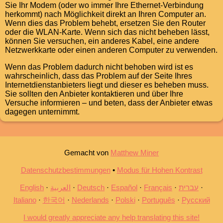
Sie Ihr Modem (oder wo immer Ihre Ethernet-Verbindung
herkommt) nach Möglichkeit direkt an Ihren Computer an.
Wenn dies das Problem behebt, ersetzen Sie den Router
oder die WLAN-Karte. Wenn sich das nicht beheben lässt,
können Sie versuchen, ein anderes Kabel, eine andere
Netzwerkkarte oder einen anderen Computer zu verwenden.
Wenn das Problem dadurch nicht behoben wird ist es
wahrscheinlich, dass das Problem auf der Seite Ihres
Internetdienstanbieters liegt und dieser es beheben muss.
Sie sollten den Anbieter kontaktieren und über Ihre
Versuche informieren – und beten, dass der Anbieter etwas
dagegen unternimmt.
Gemacht von
Matthew Miner
Datenschutzbestimmungen
•
Modus für Hohen Kontrast
English
العربية
Deutsch
Español
Français
עברית
Italiano
한국어
Nederlands
Polski
Português
Русский
I would greatly appreciate any help translating this site!